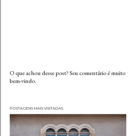
O que achou desse post? Seu comentário é muito
bem-vindo.
P
o
s
t
POSTAGENS MAIS VISITADAS
a
r
u