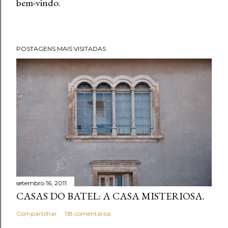
bem-vindo.
P
o
s
t
POSTAGENS MAIS VISITADAS
a
r
u
m
c
o
m
e
n
t
setembro 16, 2011
á
CASAS DO BATEL: A CASA MISTERIOSA.
r
i
Compartilhar
118 comentários
o