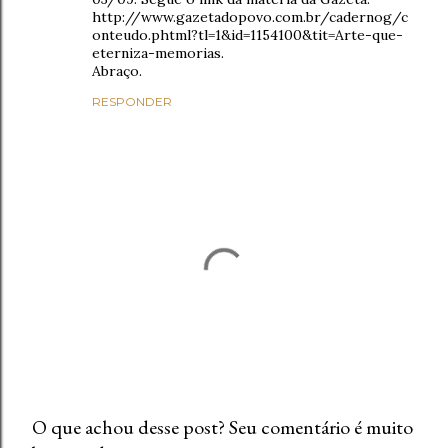
http://www.gazetadopovo.com.br/cadernog/c
onteudo.phtml?tl=1&id=1154100&tit=Arte-que-
eterniza-memorias.
Abraço.
RESPONDER
O que achou desse post? Seu comentário é muito