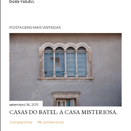
bem-vindo.
P
o
s
t
POSTAGENS MAIS VISITADAS
a
r
u
m
c
o
m
e
n
t
setembro 16, 2011
á
CASAS DO BATEL: A CASA MISTERIOSA.
r
i
Compartilhar
118 comentários
o