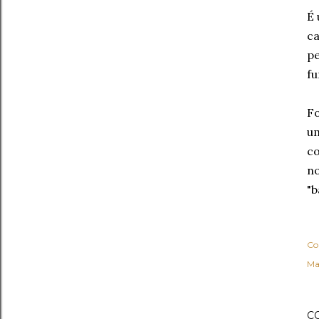
É 
ca
pe
fu
Fo
um
co
no
"b
Co
Ma
C