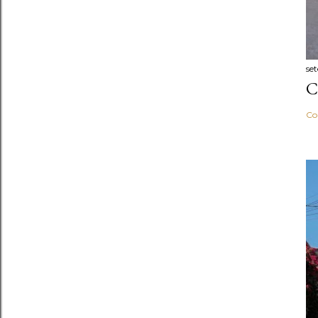
se
C
Co