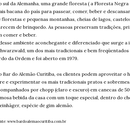
 sul da Alemanha, uma grande floresta ( a Floresta Negra
is bacana do país para passear, comer, beber e descansa
 florestas e pequenas montanhas, cheias de lagos, castelo
recem de brinquedo. As pessoas preservam tradições, pri
 comer e beber.
desse ambiente aconchegante e diferenciado que surge a 
hwarzwald, um dos mais tradicionais e bem freqüentados d
rdo da Ordem e foi aberto em 1979.
 Bar do Alemão Curitiba, os clientes podem aproveitar o 
vre e experimentar os mais tradicionais pratos e sobremesa
ompanhados por chopp (claro e escuro) em canecas de 50
mosa bebida da casa com um toque especial, dentro do c
einhäger, espécie de gim alemão.
nte: www.bardoalemaocuritiba.com.br