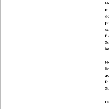
No
ma
de
pa
em
É 
Sc
la
No
li
ac
fa
St
Fo