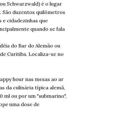
 ou Schwarzwald) é o lugar
r. São duzentos quilômetros
s e cidadezinhas que
ncipalmente quando se fala
idéia do Bar do Alemão ou
e Curitiba. Localiza-se no
happy hour nas mesas ao ar
s da culinária típica alemã,
0 ml ou por um "submarino",
hope uma dose de