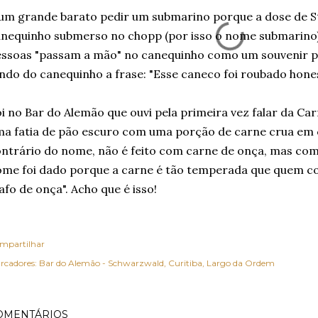
um grande barato pedir um submarino porque a dose de S
nequinho submerso no chopp (por isso o nome submarino)
ssoas "passam a mão" no canequinho como um souvenir p
ndo do canequinho a frase: "Esse caneco foi roubado hone
i no Bar do Alemão que ouvi pela primeira vez falar da Ca
a fatia de pão escuro com uma porção de carne crua em
ntrário do nome, não é feito com carne de onça, mas com
me foi dado porque a carne é tão temperada que quem co
afo de onça". Acho que é isso!
mpartilhar
rcadores:
Bar do Alemão - Schwarzwald
Curitiba
Largo da Ordem
OMENTÁRIOS