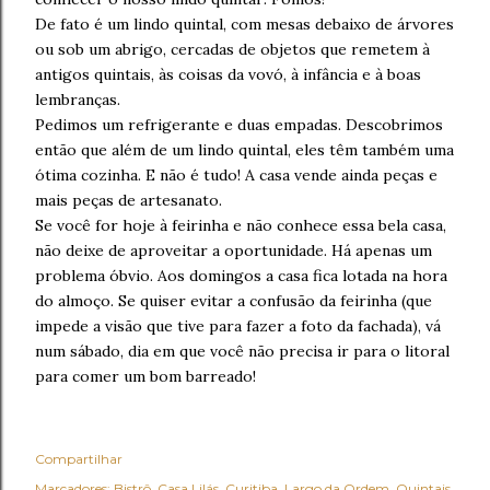
De fato é um lindo quintal, com mesas debaixo de árvores
ou sob um abrigo, cercadas de objetos que remetem à
antigos quintais, às coisas da vovó, à infância e à boas
lembranças.
Pedimos um refrigerante e duas empadas. Descobrimos
então que além de um lindo quintal, eles têm também uma
ótima cozinha. E não é tudo! A casa vende ainda peças e
mais peças de artesanato.
Se você for hoje à feirinha e não conhece essa bela casa,
não deixe de aproveitar a oportunidade. Há apenas um
problema óbvio. Aos domingos a casa fica lotada na hora
do almoço. Se quiser evitar a confusão da feirinha (que
impede a visão que tive para fazer a foto da fachada), vá
num sábado, dia em que você não precisa ir para o litoral
para comer um bom barreado!
Compartilhar
Marcadores:
Bistrô
Casa Lilás
Curitiba
Largo da Ordem
Quintais