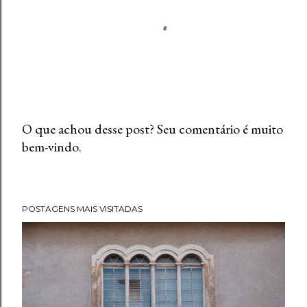
O que achou desse post? Seu comentário é muito
bem-vindo.
P
o
s
t
POSTAGENS MAIS VISITADAS
a
r
u
m
c