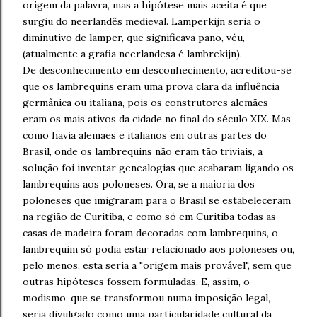
origem da palavra, mas a hipótese mais aceita é que
surgiu do neerlandês medieval. Lamperkijn seria o
diminutivo de lamper, que significava pano, véu,
(atualmente a grafia neerlandesa é lambrekijn).
De desconhecimento em desconhecimento, acreditou-se
que os lambrequins eram uma prova clara da influência
germânica ou italiana, pois os construtores alemães
eram os mais ativos da cidade no final do século XIX. Mas
como havia alemães e italianos em outras partes do
Brasil, onde os lambrequins não eram tão triviais, a
solução foi inventar genealogias que acabaram ligando os
lambrequins aos poloneses. Ora, se a maioria dos
poloneses que imigraram para o Brasil se estabeleceram
na região de Curitiba, e como só em Curitiba todas as
casas de madeira foram decoradas com lambrequins, o
lambrequim só podia estar relacionado aos poloneses ou,
pelo menos, esta seria a "origem mais provável", sem que
outras hipóteses fossem formuladas. E, assim, o
modismo, que se transformou numa imposição legal,
seria divulgado como uma particularidade cultural da