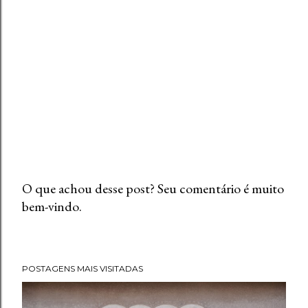
O que achou desse post? Seu comentário é muito
bem-vindo.
P
o
s
t
POSTAGENS MAIS VISITADAS
a
r