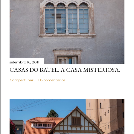
u
m
c
o
m
e
n
t
setembro 16, 2011
á
CASAS DO BATEL: A CASA MISTERIOSA.
r
i
Compartilhar
118 comentários
o