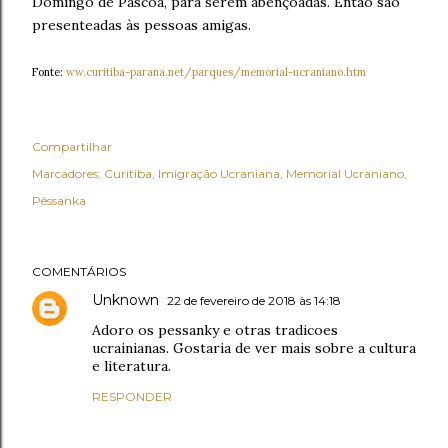
Domingo de Páscoa, para serem abençoadas. Então são
presenteadas às pessoas amigas.
Fonte:
ww.curitiba-parana.net/parques/memorial-ucraniano.htm
Compartilhar
Marcadores:
Curitiba
Imigração Ucraniana
Memorial Ucraniano
Pêssanka
COMENTÁRIOS
Unknown
22 de fevereiro de 2018 às 14:18
Adoro os pessanky e otras tradicoes
ucrainianas. Gostaria de ver mais sobre a cultura
e literatura.
RESPONDER