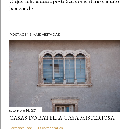
O que achou desse post? Seu comentário é muito
bem-vindo.
P
o
s
t
POSTAGENS MAIS VISITADAS
a
r
u
m
c
o
m
e
n
t
setembro 16, 2011
á
CASAS DO BATEL: A CASA MISTERIOSA.
r
i
Compartilhar
118 comentários